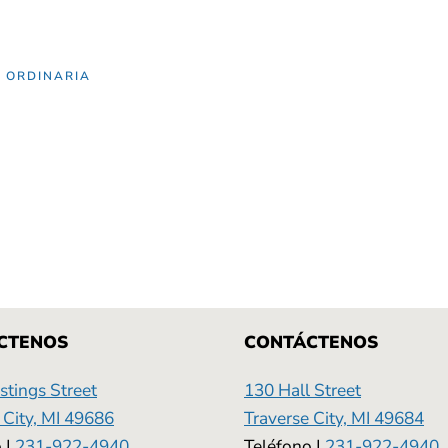
N ORDINARIA
CTENOS
CONTÁCTENOS
tings Street
130 Hall Street
 City, MI 49686
Traverse City, MI 49684
 |
231-922-4940
Teléfono |
231-922-4940