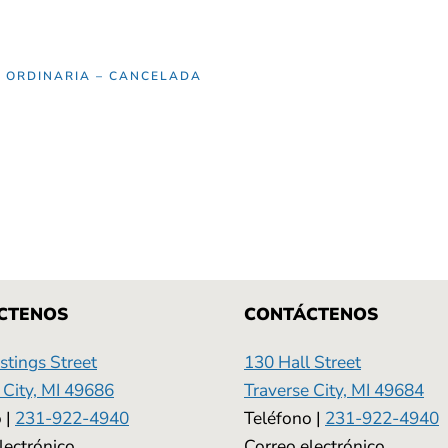
N ORDINARIA – CANCELADA
CTENOS
CONTÁCTENOS
tings Street
130 Hall Street
 City, MI 49686
Traverse City, MI 49684
 |
231-922-4940
Teléfono |
231-922-4940
lectrónico
Correo electrónico